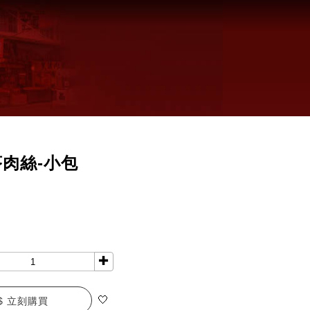
肉絲-小包
✚
🤍
$ 立刻購買