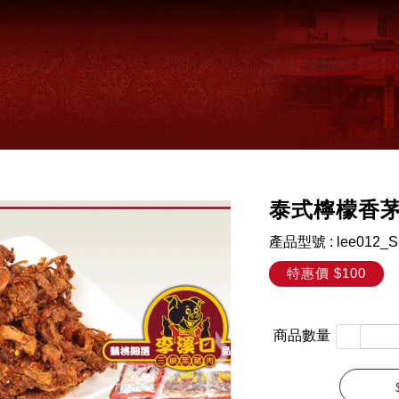
泰式檸檬香茅
產品型號
:
lee012_S
特惠價
$100
商品數量