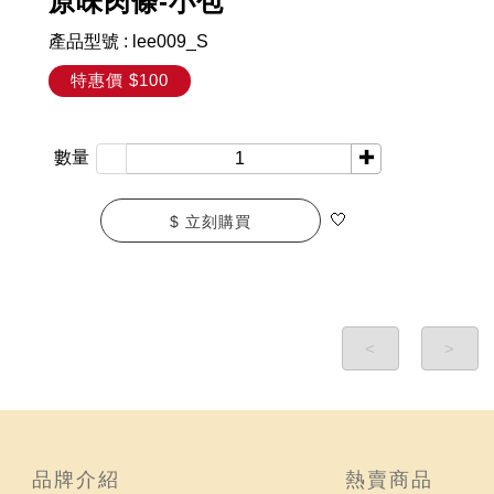
原味肉條-小包
產品型號
:
lee009_S
特惠價
$100
✚
數量
🤍
$ 立刻購買
<
>
品牌介紹
熱賣商品