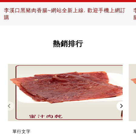
李溪口黑豬肉香腸~ 三峽成福竹崙在地知名老店.香
腸.肉鬆.烤肉片 口味多元歡迎訂購
熱銷排行
單行文字